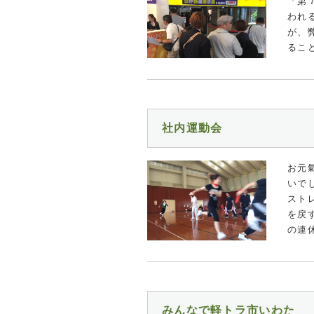
「第
われ
が、
るこ
社内運動会
お元
いで
スト
を戻す
の連
みんなで軽トラ市いわた