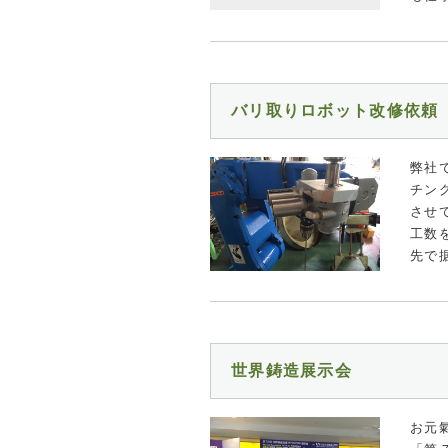
バリ取りロボット改修依頼
弊社
チン
させ
工数
先で
世界鋳造展示会
お元