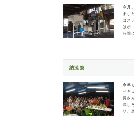
今月
まし
はス
はポ
時間
納涼祭
今年
ベキ
員さ
流し
リ。