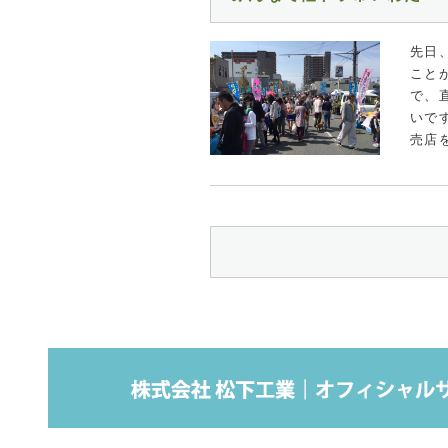
先日
こと
で、
いで
売店