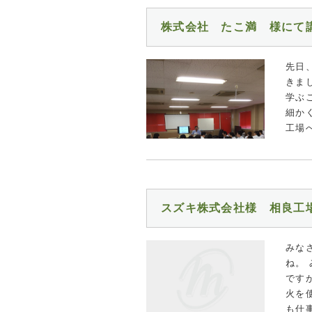
株式会社 たこ満 様にて
先日
きま
学ぶ
細か
工場
スズキ株式会社様 相良工
みな
ね。
です
火を
も仕